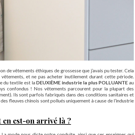
ation de vêtements éthiques de grossesse que j’avais pu tester. Cela
n vêtements, et ne pas acheter inutilement durant cette période.
 du textile est la
DEUXIÈME industrie la plus POLLUANTE
au
pays confondus ! Nos vêtements parcourent pour la plupart des
ment). Ils sont parfois fabriqués dans des conditions sanitaires et
des fleuves chinois sont pollués uniquement à cause de l’industrie
n est-on arrivé là ?
 La mode nous dicte notre conduite, ainsi que ces enseignes qui