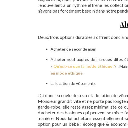
renouvellent à un rythme effréné les collecti
n’avons pas forcément besoin dans notre penderi
Al
Deux/trois options durables s’offrent donc à n
Acheter de seconde main
Acheter neuf auprès de marques dites éthi
«
Qu’est-ce que la mode éthique ?
« . Mai
en mode éthique
.
La location de vêtements
J’ai donc eu envie de tester la location de vêt
Monsieur grandit vite et ne porte pas longte
garde-robe, elle reste assez minimaliste ce qu
d’acheter des basiques qui peuvent se mixer fa
manière. Nous lui achetons essentiellement se
option pour un bébé : écologique & économique