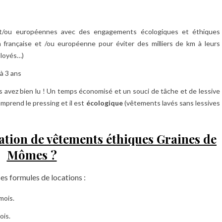
t/ou européennes avec des engagements écologiques et éthiques
on française et /ou européenne pour éviter des milliers de km à leurs
ployés…)
à 3 ans
us avez bien lu ! Un temps économisé et un souci de tâche et de lessive
prend le pressing et il est
écologique
(vêtements lavés sans lessives
tion de vêtements éthiques Graines de
Mômes ?
s formules de locations :
mois.
ois.