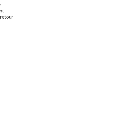
e
nt
 retour