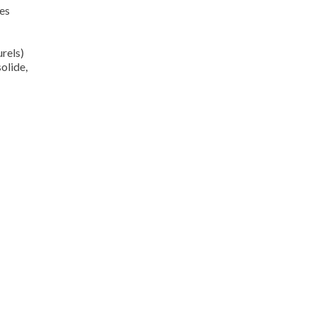
des
urels)
olide,