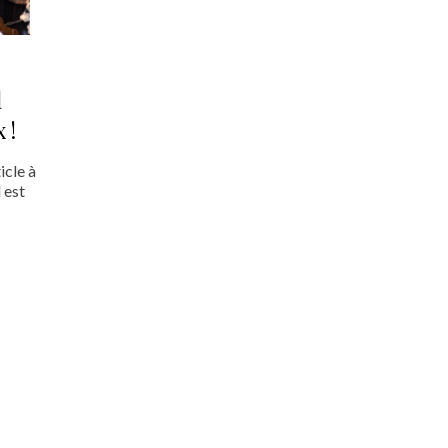
l
 !
icle à
 est