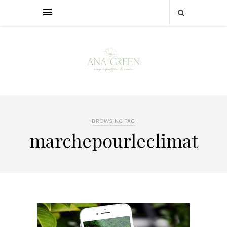
BROWSING TAG
marchepourleclimat