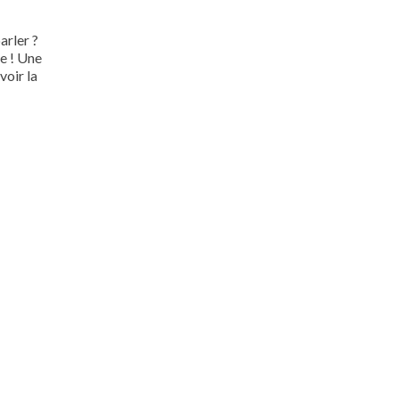
arler ?
ée ! Une
voir la