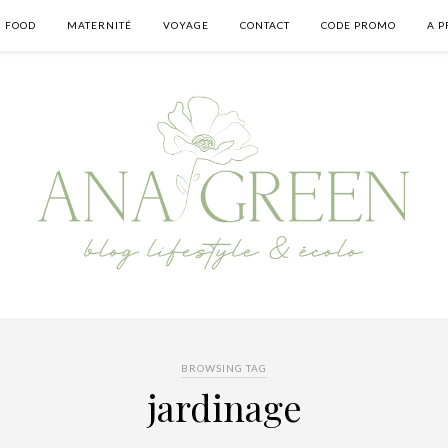
FOOD
MATERNITÉ
VOYAGE
CONTACT
CODE PROMO
A P
BROWSING TAG
jardinage