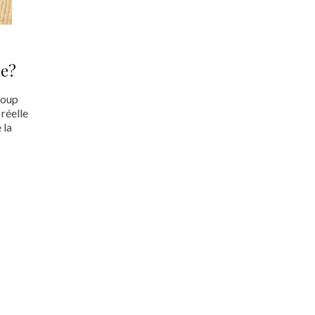
ue?
coup
 réelle
 la