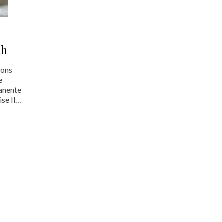
ah
vons
e
manente
ise Il…