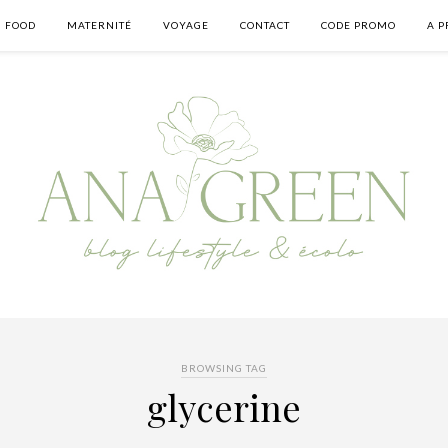
FOOD
MATERNITÉ
VOYAGE
CONTACT
CODE PROMO
A P
BROWSING TAG
glycerine