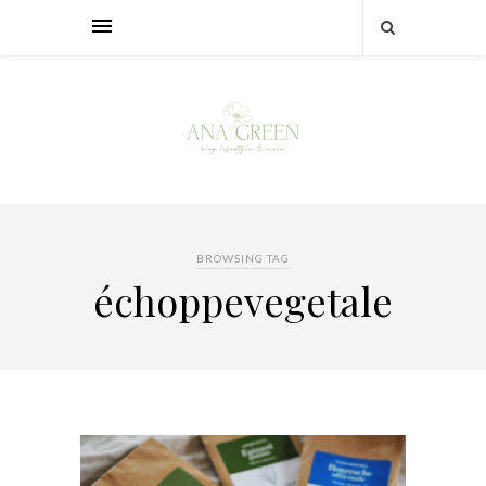
BROWSING TAG
échoppevegetale