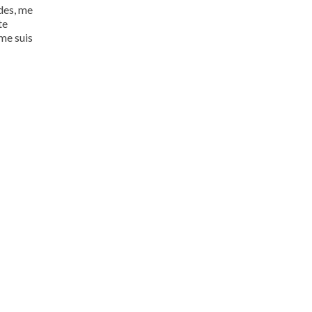
des, me
te
 me suis