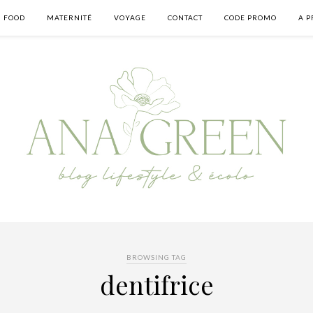
FOOD
MATERNITÉ
VOYAGE
CONTACT
CODE PROMO
A P
BROWSING TAG
dentifrice