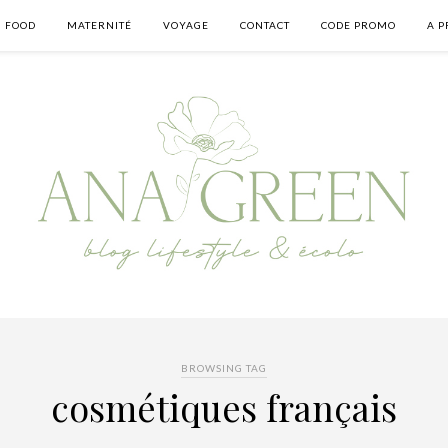
FOOD
MATERNITÉ
VOYAGE
CONTACT
CODE PROMO
A P
BROWSING TAG
cosmétiques français