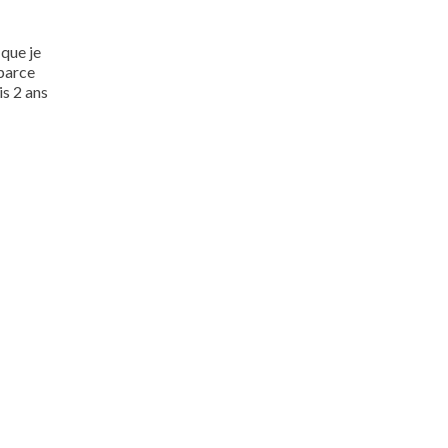
 que je
parce
s 2 ans