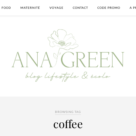
FOOD
MATERNITÉ
VOYAGE
CONTACT
CODE PROMO
A P
BROWSING TAG
coffee