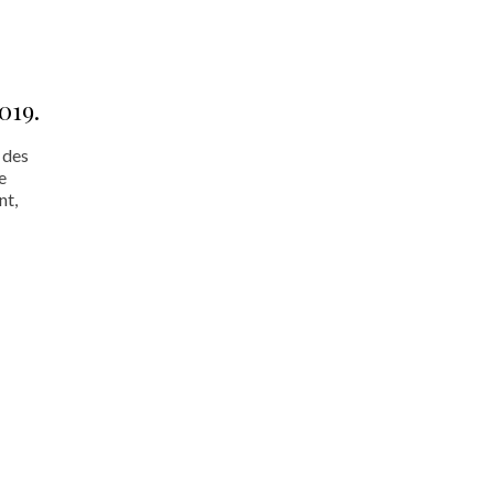
019.
 des
e
nt,