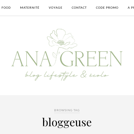
FOOD
MATERNITÉ
VOYAGE
CONTACT
CODE PROMO
A P
BROWSING TAG
bloggeuse