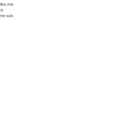
des, me
te
 me suis