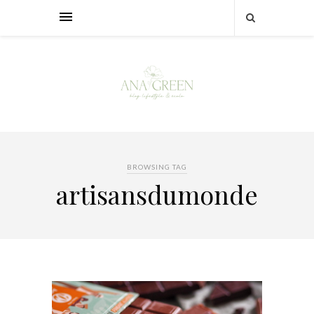
BROWSING TAG
artisansdumonde