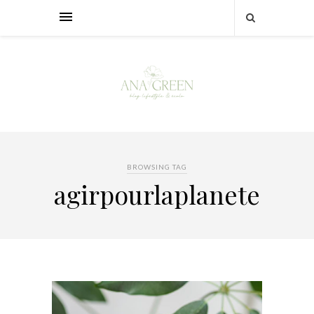
BROWSING TAG
agirpourlaplanete