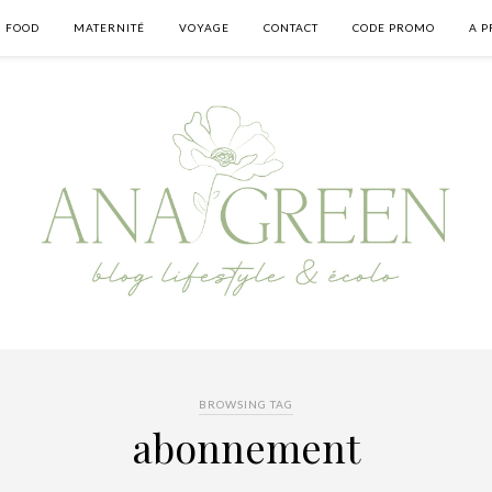
FOOD
MATERNITÉ
VOYAGE
CONTACT
CODE PROMO
A P
BROWSING TAG
abonnement