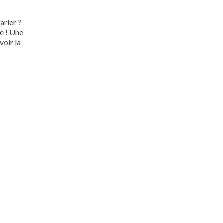
arler ?
ée ! Une
voir la